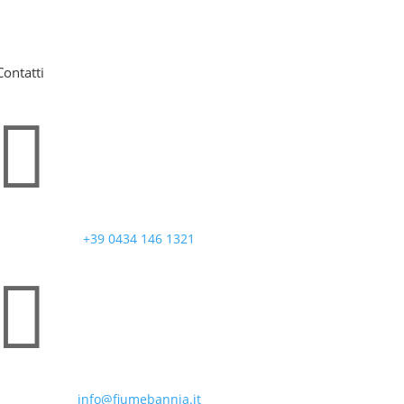
Contatti

+39 0434 146 1321

info@fiumebannia.it