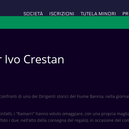
SOCIETÀ
ISCRIZIONI
TUTELA MINORI
PR
r Ivo Crestan
onfronti di uno dei Dirigenti storici del Fiume Bannia, nella giorna
infatti, i “Ramarri” hanno voluto omaggiare, con una propria magl
 foto i due, nell’atto della consegna del regalo), in occasione del c