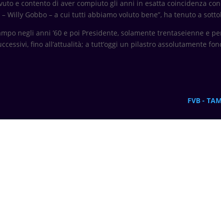
vuto e contento di aver compiuto gli anni in esatta coincidenza con
 Willy Gobbo – a cui tutti abbiamo voluto bene”, ha tenuto a sottol
 campo negli anni ’60 e poi Presidente, solamente trentaseienne e pe
uccessivi, fino all’attualità; a tutt’oggi un pilastro assolutamente f
FVB - TA