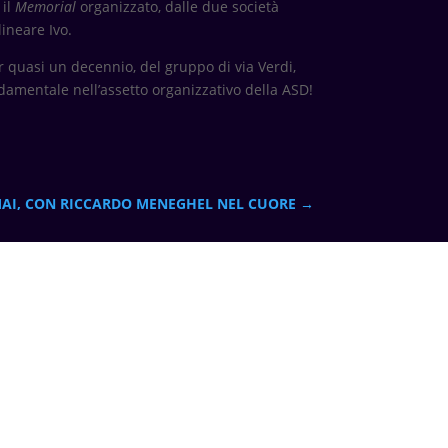
 il
Memorial
organizzato, dalle due società
ineare Ivo.
r quasi un decennio, del gruppo di via Verdi,
ondamentale nell’assetto organizzativo della ASD!
MAI, CON RICCARDO MENEGHEL NEL CUORE
→