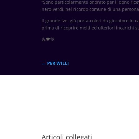
“Sono particolarmente onorato per il dono rice
nero-verdi, nel ricordo comune di una persona –
Il grande Ivo: già porta-colori da giocatore in
prima di ricoprire molti ed ulteriori incarichi s
💪🖤💚
←
PER WILLI
Articoli collegati