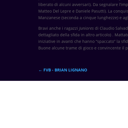
liberato di alcuni avversari). Da segnalare l’im
Matteo Del Lepre e Daniele Pasutti). La conquis
Manzanese (seconda a cinque lunghezze) e agli st
Bravi anche i ragazzi
Juniores
di Claudio Salvad
dettagliato della sfida in altro articolo) . Matta
iniziative in avanti che hanno “spaccato” la sfi
Buone alcune trame di gioco e convincente il pig
←
FVB - BRIAN LIGNANO