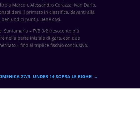
(oltre a Marcon, Alessandro Corazza, Ivan Dario,
solidare il primato in classifica, davanti alla
i ben undici punti). Bene così.
se: Santamaria – FVB 0-2 (resoconto più
e nella parte iniziale di gara, con due
ritato – fino al triplice fischio conclusivo.
OMENICA 27/3: UNDER 14 SOPRA LE RIGHE!
→