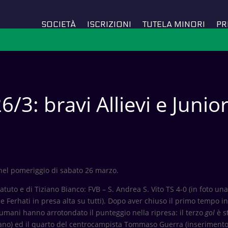
SOCIETÀ
ISCRIZIONI
TUTELA MINORI
PR
6/3: bravi Allievi e Junio
, nel pomeriggio di sabato 26 marzo.
atuto e di Tiziano Bianco: FVB – S. Andrea S. Vito TS 4-0 (in foto u
de Ferhati in presa alta su tutti). Dopo aver chiuso il primo tempo 
iumani hanno arrotondato il punteggio nella ripresa: il terzo
gol
è s
liano) ed il quarto del centrocampista Tommaso Guerra (inserimento 