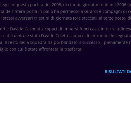
piego, in questa partita dei 2005, di cinque giocatori nati nel 2006 
ta dell’intera posta in palio ha permesso a Girardi e compagni di con
essi avversari triestini di giornata (ora staccati, al terzo posto, d
ori e Davide Casonato, capaci di imporsi fuori casa, in terra udine
tore del
match
è stato Davide Coletto, autore di entrambe le segnatur
da. Il resto della squadra ha poi blindato il successo – pienamente me
lio con cui è stata affrontata la trasferta!
RISULTATI D