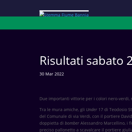
Risultati sabato 2
30 Mar 2022
Due importanti vittorie per i colori nero-verdi
Tra le mura amiche, gli
Under
17 di Teodosio St
del Comunale di via Verdi, con il portiere Davi
doppietta di
bomber
Alessandro Marcellino, i f
preciso pallonetto a scavalcare il portiere giu