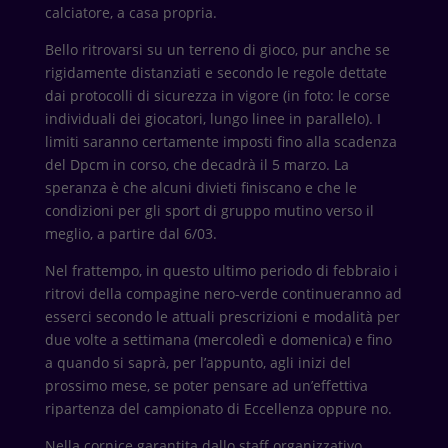
calciatore, a casa propria.
Bello ritrovarsi su un terreno di gioco, pur anche se
rigidamente distanziati e secondo le regole dettate
dai protocolli di sicurezza in vigore (in foto: le corse
individuali dei giocatori, lungo linee in parallelo). I
limiti saranno certamente imposti fino alla scadenza
del Dpcm in corso, che decadrà il 5 marzo. La
speranza è che alcuni divieti finiscano e che le
condizioni per gli sport di gruppo mutino verso il
meglio, a partire dal 6/03.
Nel frattempo, in questo ultimo periodo di febbraio i
ritrovi della compagine nero-verde continueranno ad
esserci secondo le attuali prescrizioni e modalità per
due volte a settimana (mercoledì e domenica) e fino
a quando si saprà, per l’appunto, agli inizi del
prossimo mese, se poter pensare ad un’effettiva
ripartenza del campionato di Eccellenza oppure no.
Nella cornice garantita dallo staff organizzativo